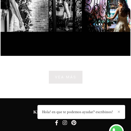
VEA MÁS
Hola! en que te podemos ayudar? escribinos!
✕
KEVIN ADORNO
/
CONTACTO