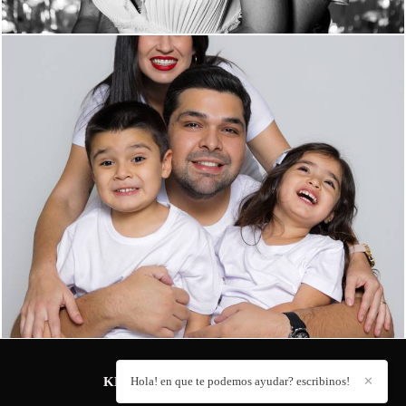
KEVIN ADORNO
Hola! en que te podemos ayudar? escribinos!
/
CONTACTO
✕