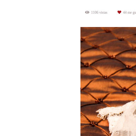
1106
vistas
44
me gu