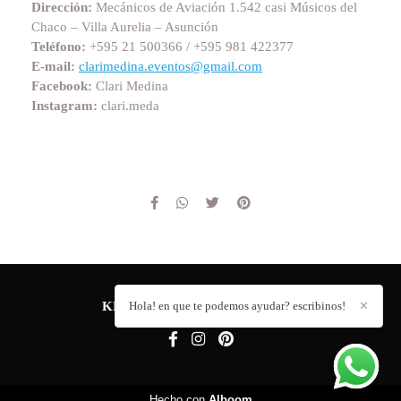
Dirección:
Mecánicos de Aviación 1.542 casi Músicos del
Chaco – Villa Aurelia – Asunción
Teléfono:
+595 21 500366 / +595 981 422377
E-mail:
clarimedina.eventos@gmail.com
Facebook:
Clari Medina
Instagram:
clari.meda
KEVIN ADORNO
Hola! en que te podemos ayudar? escribinos!
/
CONTACTO
✕
Hecho con
Alboom