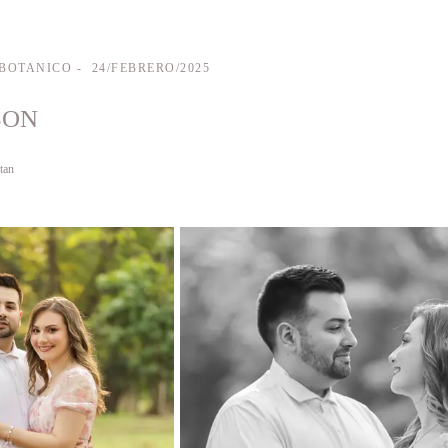
 BOTANICO
24/FEBRERO/2025
SON
tan