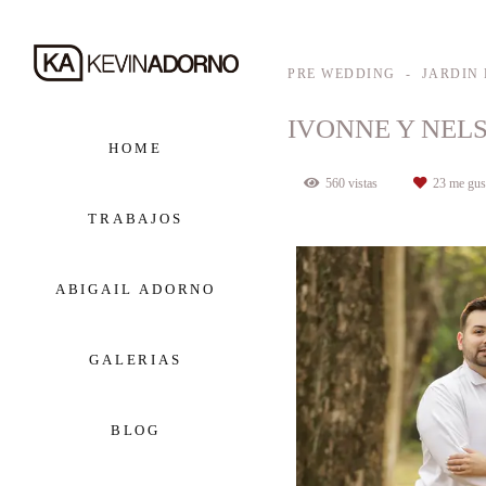
PRE WEDDING
JARDIN
IVONNE Y NEL
HOME
560
vistas
23
me gus
TRABAJOS
ABIGAIL ADORNO
GALERIAS
BLOG