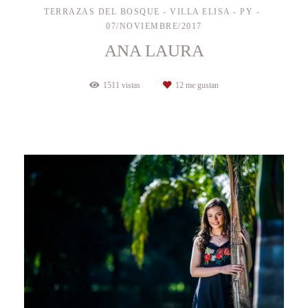
TERRAZAS DEL BOSQUE - VILLA ELISA - PY
07/NOVIEMBRE/2017
ANA LAURA
1511
vistas
12
me gustan