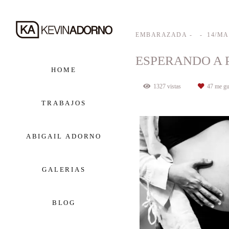
EMBARAZADA
14/MA
ESPERANDO A 
HOME
1327
vistas
47
me gu
TRABAJOS
ABIGAIL ADORNO
GALERIAS
BLOG