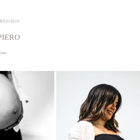
RZO/2019
PIERO
stan