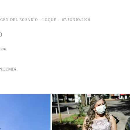
GEN DEL ROSARIO - LUQUE
07/JUNIO/2020
O
stan
NDEMIA.