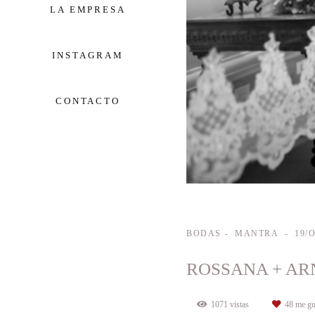
LA EMPRESA
INSTAGRAM
CONTACTO
BODAS
MANTRA
19/
ROSSANA + A
1071
vistas
48
me gu