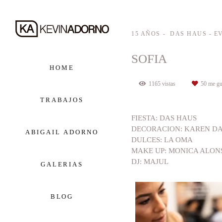
15 AÑOS
DAS HAUS - E
SOFIA
HOME
1165
vistas
50
me gu
TRABAJOS
FIESTA: DAS HAUS
DECORACION: KAREN D
ABIGAIL ADORNO
DULCES: LA OMA
MAKE UP: MONICA ALON
DJ: MAJUL
GALERIAS
BLOG