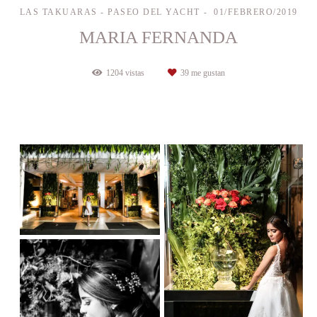
LAS TAKUARAS - PASEO DEL YACHT
01/FEBRERO/2019
MARIA FERNANDA
1204
vistas
39
me gustan