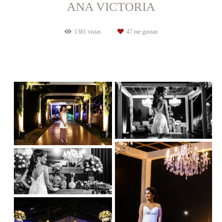
ANA VICTORIA
1381
vistas
47
me gustan