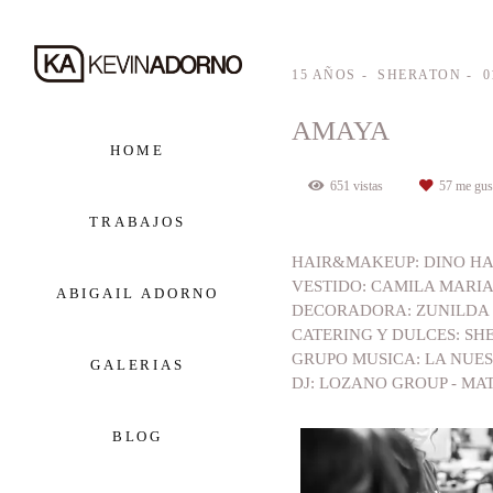
15 AÑOS
SHERATON
0
AMAYA
HOME
651
vistas
57
me gus
TRABAJOS
HAIR&MAKEUP: DINO HA
VESTIDO: CAMILA MARI
ABIGAIL ADORNO
DECORADORA: ZUNILDA
CATERING Y DULCES: SH
GRUPO MUSICA: LA NUE
GALERIAS
DJ: LOZANO GROUP - MA
BLOG