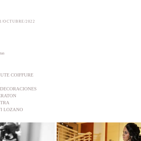
1/OCTUBRE/2022
tan
UTE COIFFURE
A
 DECORACIONES
ERATON
STRA
TI LOZANO